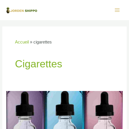
Aller
au
Main
contenu
Men
Accueil
cigarettes
Cigarettes