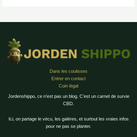
le
meilleur
E-
liquide
au
CBD
?
Dans les coulisses
Entrer en contact
Coin légal
Jordenshippo, ce n’est pas un blog. C’est un carnet de survie
CBD.
Ici, on partage le vécu, les galères, et surtout les vraies infos
pour ne pas se planter.