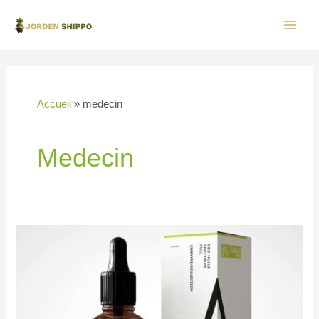
Aller
au
Main
contenu
Men
Accueil
medecin
Medecin