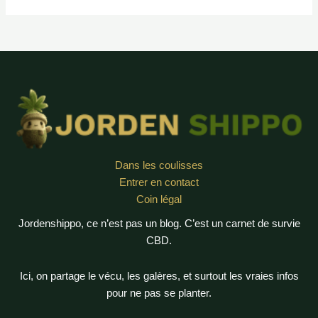
de
l’huile
de
CBD
en
ligne
?
Dans les coulisses
Entrer en contact
Coin légal
Jordenshippo, ce n’est pas un blog. C’est un carnet de survie
CBD.
Ici, on partage le vécu, les galères, et surtout les vraies infos
pour ne pas se planter.